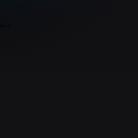
ados o
Previsibilidad presupuestaria
total