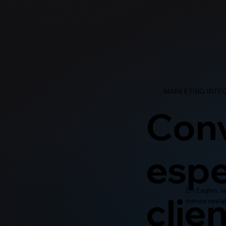
MARKETING INTEG
Conv
espe
En Eagles, l
clie
menos reelab