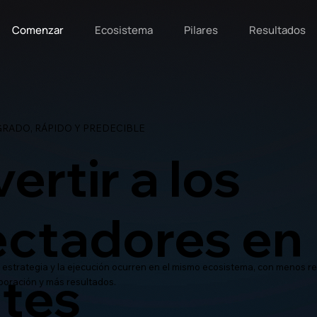
Comenzar
Ecosistema
Pilares
Resultados
RADO, RÁPIDO Y PREDECIBLE
ertir a los
ctadores en
a estrategia y la ejecución ocurren en el mismo ecosistema, con menos r
ntes
oración y más resultados.