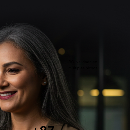
ROI validado en
múltiples nichos.