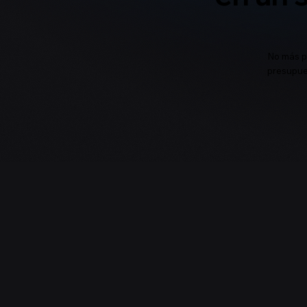
No más p
presupue
Reducción del tiempo
operativo