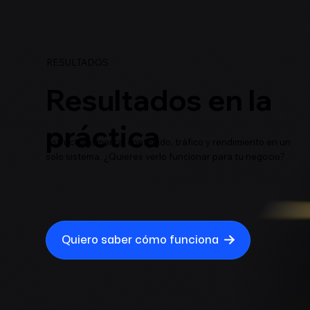
RESULTADOS
Resultados en la
práctica
Estructura, marca, contenido, tráfico y rendimiento en un
solo sistema. ¿Quieres verlo funcionar para tu negocio?
Quiero saber cómo funciona